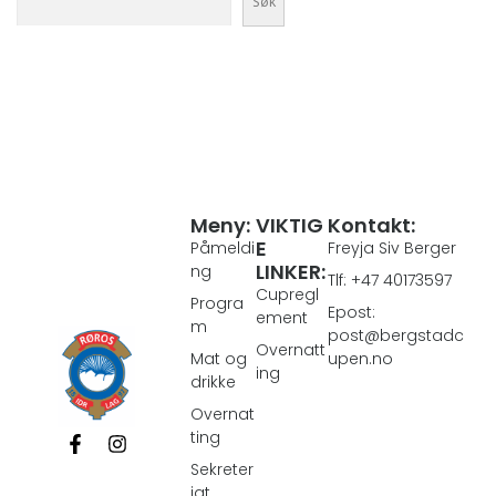
Søk
Meny:
VIKTIG
Kontakt:
E
Påmeldi
Freyja Siv Berger
LINKER:
ng
Tlf: +47 40173597
Cupregl
Progra
Epost:
ement
m
post@bergstadc
Overnatt
Mat og
upen.no
ing
drikke
Overnat
ting
Sekreter
iat