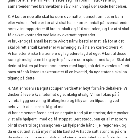
glad for at
alle er flinke til å sette seg inn i branninstruksene og
samarbeider med brannvaktene så vi kan unngå uønskede hendelser.
3. A-kort er noe alle skal ha som overnatter, uansett om det er barn
eller voksen. Dette er for at vi skal ha et korrekt antall på overnattende
som vi innrapporterer til brann lokalt og 110-sentralen, og for at vi skal
få dekket kostnader ved leie av overnattingssteder.
Vi bruker også antall bestilte A-kort når vi bestiller mat, så for at det
skal bli rett antall kuverter er vi avhengig av å ha en korrekt oversikt.
Vi har etter ønske fra trenere og lagledere lagd et eget A-kort til disse
som gir muligheten til og bytte på hvem som spiser med laget. Skal det
derimot byttes på hvem som sover med laget, må dette varsles så rett
navn står på listen i sekretariatet til en hver tid, da nødetatene skal ha
tilgang på dette.
4. Mat er noe vi i Bergstadcupen verdsetter høyt for våre deltakere. Vi
ønsker å levere kvalitetsmat og et rikelig utvalg. Vi har fokus på å
ivareta trygg servering til allergikere og tilby annen tilpassing ved
behov slik at alle skal få god mat.
Vi har de senere årene sett en negativ trend på matsvinn; dette ønsker
vi at alle hjelper til med og få stoppet. Bergstadcupen gir all mat som
blir til overs til organisasjonen «En hjelpende hånd Fjellregionen», og
da er det trist at så mye mat blir kastet! Vi hadde satt stor pris på om
de voksne kan ta en samtale med sine om viktigheten av å ikke kaste