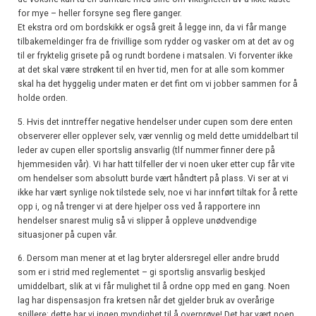
for mye – heller forsyne seg flere ganger.
Et ekstra ord om bordskikk er også greit å legge inn, da vi får mange
tilbakemeldinger fra de frivillige som rydder og vasker om at det av og
til er fryktelig grisete på og rundt bordene i matsalen. Vi forventer ikke
at det skal være strøkent til en hver tid, men for at alle som kommer
skal ha det hyggelig under maten er det fint om vi jobber sammen for å
holde orden.
5. Hvis det inntreffer negative hendelser under cupen som dere enten
observerer eller opplever selv, vær vennlig og meld dette umiddelbart til
leder av cupen eller sportslig ansvarlig (tlf nummer finner dere på
hjemmesiden vår). Vi har hatt tilfeller der vi noen uker etter cup får vite
om hendelser som absolutt burde vært håndtert på plass. Vi ser at vi
ikke har vært synlige nok tilstede selv, noe vi har innført tiltak for å rette
opp i, og nå trenger vi at dere hjelper oss ved å rapportere inn
hendelser snarest mulig så vi slipper å oppleve unødvendige
situasjoner på cupen vår.
6. Dersom man mener at et lag bryter aldersregel eller andre brudd
som er i strid med reglementet – gi sportslig ansvarlig beskjed
umiddelbart, slik at vi får mulighet til å ordne opp med en gang. Noen
lag har dispensasjon fra kretsen når det gjelder bruk av overårige
spillere; dette har vi ingen myndighet til å overprøve! Det har vært noen