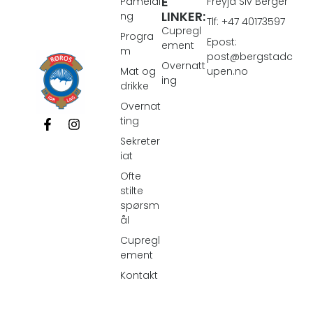
E
Påmeldi
Freyja Siv Berger
LINKER:
ng
Tlf: +47 40173597
Cupregl
Progra
Epost:
ement
m
post@bergstadc
Overnatt
Mat og
upen.no
ing
drikke
Overnat
ting
Sekreter
iat
Ofte
stilte
spørsm
ål
Cupregl
ement
Kontakt