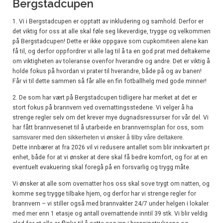
Bergstadcupen
1. Vi i Bergstadcupen er opptatt av inkludering og samhold. Derfor er
det viktig for oss at alle skal føle seg likeverdige, trygge og velkommen
på Bergstadcupen! Dette er ikke oppgave som cupkomiteen alene kan
få til, og derfor oppfordrer vi alle lag til å ta en god prat med deltakerne
om viktigheten av toleranse ovenfor hverandre og andre. Det er viktig å
holde fokus på hvordan vi prater til hverandre, både på og av banen!
Får vi til dette sammen så får alle en fin fotballhelg med gode minner!
2. De som har vært på Bergstadcupen tidligere har merket at det er
stort fokus på brannvern ved overnattingsstedene. Vi velger å ha
strenge regler selv om det krever mye dugnadsressurser for vår del. Vi
har fått brannvesenet til å utarbeide en brannvernsplan for oss, som
samsvarer med den sikkerheten vi ønsker å tilby våre deltakere
.
Dette innbærer at fra 2026 vil vi redusere antallet som blir innkvartert pr.
enhet, både for at vi ønsker at dere skal få bedre komfort, og for at en
eventuelt evakuering skal foregå på en forsvarlig og trygg måte.
Vi ønsker at alle som overnatter hos oss skal sove trygt om natten, og
komme seg trygge tilbake hjem, og derfor har vi strenge regler for
brannvern – vi stiller også med brannvakter 24/7 under helgen i lokaler
med mer enn 1 etasje og antall overnattende inntil 39 stk. Vi blir veldig