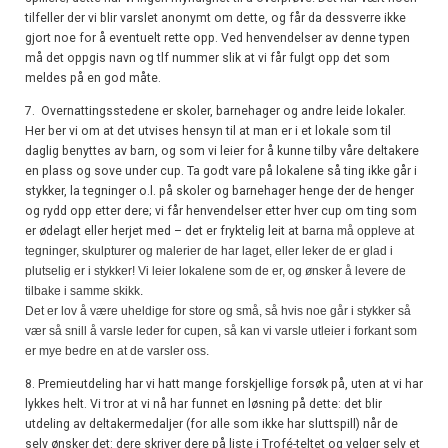
tilfeller der vi blir varslet anonymt om dette, og får da dessverre ikke
gjort noe for å eventuelt rette opp. Ved henvendelser av denne typen
må det oppgis navn og tlf nummer slik at vi får fulgt opp det som
meldes på en god måte.
7. Overnattingsstedene er skoler, barnehager og andre leide lokaler.
Her ber vi om at det utvises hensyn til at man er i et lokale som til
daglig benyttes av barn, og som vi leier for å kunne tilby våre deltakere
en plass og sove under cup. Ta godt vare på lokalene så ting ikke går i
stykker, la tegninger o.l. på skoler og barnehager henge der de henger
og rydd opp etter dere; vi får henvendelser etter hver cup om ting som
er ødelagt eller herjet med – det er fryktelig leit at
barna må oppleve at
tegninger, skulpturer og malerier de har laget, eller leker de er glad i
plutselig er i stykker! Vi leier lokalene som de er, og ønsker å levere de
tilbake i samme skikk.
Det er lov å være uheldige for store og små, så hvis noe går i stykker så
vær så snill å varsle leder for cupen, så kan vi varsle utleier i forkant som
er mye bedre en at de varsler oss.
8. Premieutdeling har vi hatt mange forskjellige forsøk på, uten at vi har
lykkes helt. Vi tror at vi nå har funnet en løsning på dette: det blir
utdeling av deltakermedaljer (for alle som ikke har sluttspill) når de
selv ønsker det: dere skriver dere på liste i Trofé-teltet og velger selv et